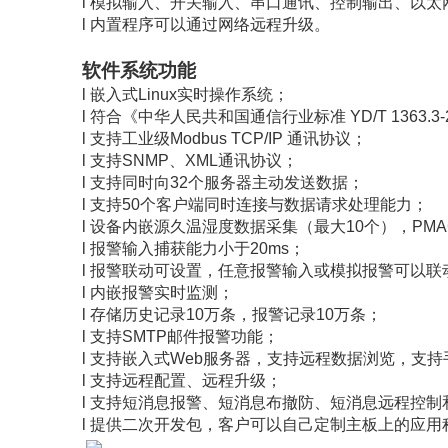
l 模拟输入、开关输入、串口通讯、控制输出、以
l 内置程序可以通过网络远程升级。
软件系统功能
l 嵌入式Linux实时操作系统；
l 符合《中华人民共和国通信行业标准 YD/T 136
l 支持工业级Modbus TCP/IP 通讯协议；
l 支持SNMP、XML通讯协议；
l 支持同时向32个服务器主动发送数据；
l 支持50个客户端同时连接与数据请求处理能力；
l 设备内嵌源久温湿度数据采集（最大10个），PMAC
l 报警输入捕获能力小于20ms；
l 报警联动可设置，任意报警输入或模拟报警可以
l 内嵌报警实时监测；
l 存储历史记录10万条，报警记录10万条；
l 支持SMTP邮件报警功能；
l 支持嵌入式Web服务器，支持远程数据浏览，支持
l 支持远程配置、远程升级；
l 支持短消息报警、短消息布撤防、短消息远程控制
l 提供二次开发包，客户可以自己定制主板上的应用