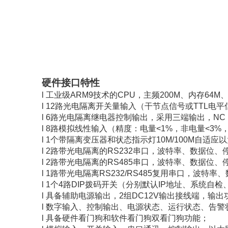
硬件接口特性
l 工业级ARM9技术的CPU，主频200M、内存64M、 
l 12路光电隔离开关量输入（干节点信号或TTL电平
l 6路光电隔离继电器控制输出，采用三端输出，NC，N
l 8路模拟线性输入（精度：电量<1%，非电量<3%，
l 1个带隔离变压器和状态指示灯10M/100M自适应
l 2路带光电隔离的RS232串口，波特率、数据位
l 2路带光电隔离的RS485串口，波特率、数据位
l 1路带光电隔离RS232/RS485复用串口，波
l 1个4路DIP拨码开关（分别默认IP地址、系统
l 具备辅助电源输出，2组DC12V输出接线端，输出
l 数字输入、控制输出、电源状态、运行状态、告
l 具备硬件看门狗和软件看门狗双看门狗功能；