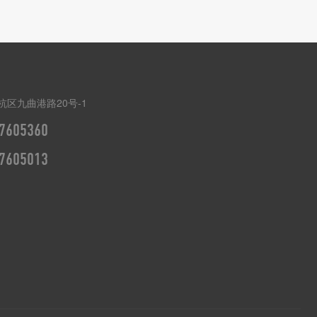
杭区九曲港路20号-1
7605360
7605013