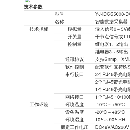
技术参数
型号
YJ-IDCS5008-D
名称
智能数据采集器
技术指标
模拟量
输入信号0～5V或
开关量
干节点信号或TT
控制量
继电器1、2输出，A
继电器3～6输出，A
通讯协议
支持Snmp、XML
软件控制
配套软件支持B/S
串行接口
2个RJ45带光电
2个RJ45带光电
1个RJ45带光电
网络接口
1个RJ45 10
工作环境
环境温度
-10℃～+50℃
设备温度
-20℃～+85℃
环境湿度
10%～90%RH
额定工作电压
DC48V/AC220V